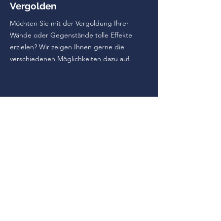
Vergolden
Möchten Sie mit der Vergoldung Ihrer
Wände oder Gegenstände tolle Effekte
erzielen? Wir zeigen Ihnen gerne die
verschiedenen Möglichkeiten dazu auf.
Täferlackierung
Täfer zur Wandgestaltung bietet ein
angenehmes Raumklima und eine
gemütliche Atmosphäre. Eine Lackierung
trocknet schnell, so dass der tolle Effekt
sichtbar wird und das Holz geschützt ist.