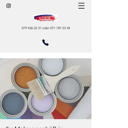
079 436 22 31
oder
071 787 53 34